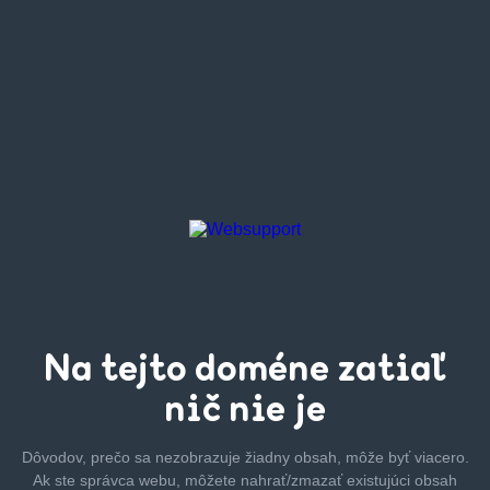
Na tejto
doméne zatiaľ
nič nie je
Dôvodov, prečo sa nezobrazuje žiadny obsah, môže byť
viacero.
Ak ste správca webu, môžete nahrať/zmazať
existujúci obsah