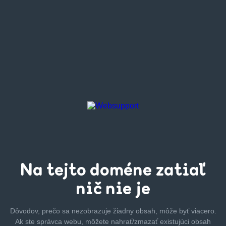
Na tejto
doméne zatiaľ
nič nie je
Dôvodov, prečo sa nezobrazuje žiadny obsah, môže byť
viacero.
Ak ste správca webu, môžete nahrať/zmazať
existujúci obsah